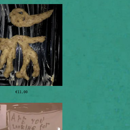
war:
ist:
€84,50
€26,50.
€
11,00