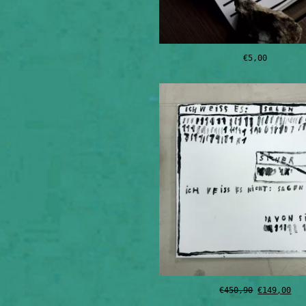
€
5,00
Ursprüngli
Akt
€
450,90
€
149,00
Preis
Pre