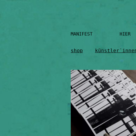
Skip
to
content
MANIFEST HIER
shop
künstler˙inne