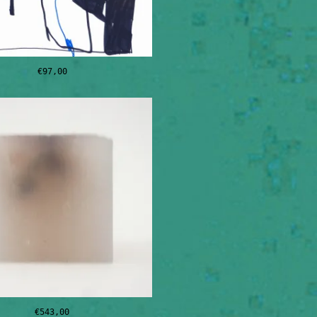
€
97,00
€
543,00