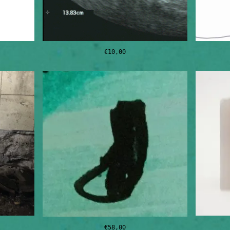
€
10,00
€
58,00