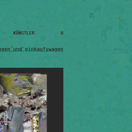
UNTERSTÜTZEN H
ngen˙und˙einkaufswagen