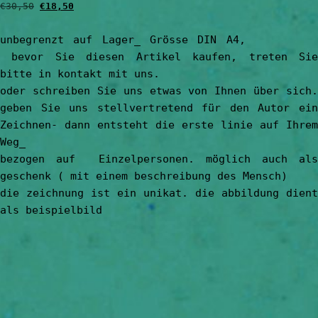
Ursprünglicher
Aktueller
€
30,50
€
18,50
Preis
Preis
war:
ist:
unbegrenzt auf Lager_ Grösse DIN A4,
€30,50
€18,50.
bevor Sie diesen Artikel kaufen, treten Sie
bitte in kontakt mit uns.
oder schreiben Sie uns etwas von Ihnen über sich.
geben Sie uns stellvertretend für den Autor ein
Zeichnen- dann entsteht die erste linie auf Ihrem
Weg_
bezogen auf Einzelpersonen. möglich auch als
geschenk ( mit einem beschreibung des Mensch)
die zeichnung ist ein unikat. die abbildung dient
als beispielbild