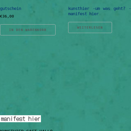
gutschein
kunsthier -um was geht? -
manifest hier
€
36,00
WEITERLESEN
IN DEN WARENKORB