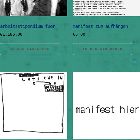
arbeitsstipendium fuer
manifest zum aufhängen
€
1.186,00
€
5,00
IN DEN WARENKORB
IN DEN WARENKORB