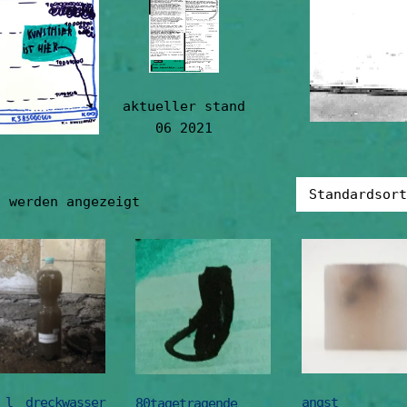
aktueller stand
06 2021
3 werden angezeigt
 l dreckwasser
angst
80tagetragende