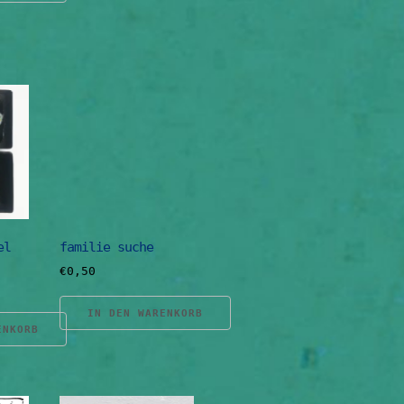
el
familie suche
€
0,50
IN DEN WARENKORB
ENKORB