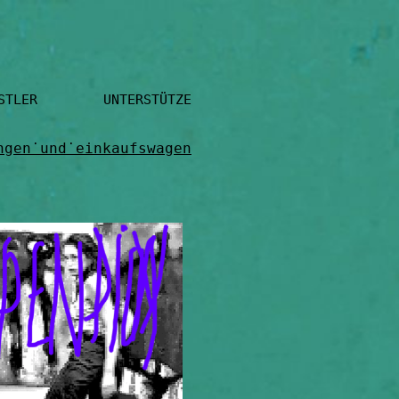
ÜTZEN HIER KUNSTM
ngen˙und˙einkaufswagen