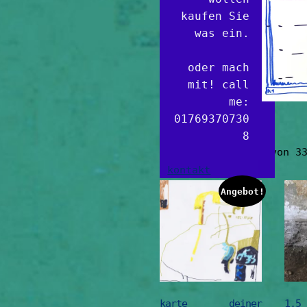
kaufen Sie
was ein.
oder mach
mit! call
me:
01769370730
8
Ergebnisse 1 – 30 von 3
kontakt
Angebot!
karte deiner
1,5