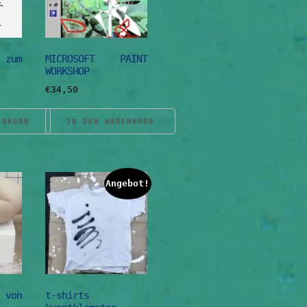
zum
MICROSOFT PAINT
WORKSHOP
€
34,50
ENKORB
IN DEN WARENKORB
Angebot!
 von
t-shirts