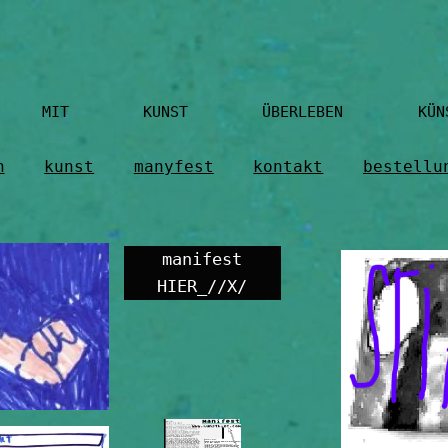
T KUNST ÜBERLEBEN KÜNSTLER UNTERST
n
kunst
manyfest
kontakt
bestellu
manifest
HIER_//X/