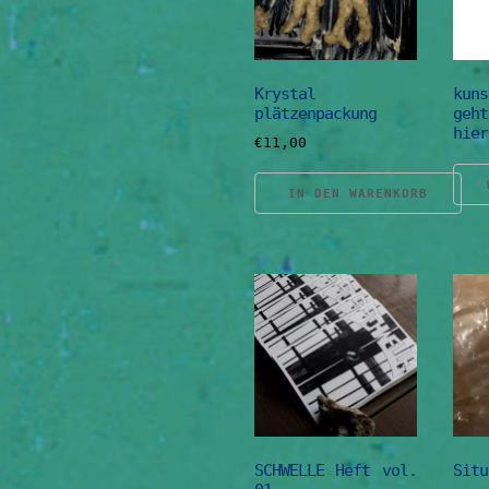
Krystal
kun
plätzenpackung
geh
hier
€
11,00
IN DEN WARENKORB
SCHWELLE Heft vol.
Situ