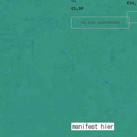
01
€
54,
€
5,00
IN DEN WARENKORB