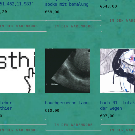
51.462,11.983′
socke mit bemalung
€
543,00
,20
€
58,00
IN DEN WAR
IN DEN WARENKORB
IN DEN WARENKORB
leber
bauchgerueche tape
buch 01- tulak
thier
der wegen
€
10,00
0
€
97,00
IN DEN WARENKORB
IN DEN WARENKORB
IN DEN WAR