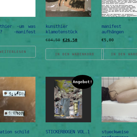
sthier -um was
kunsthier
manifest 
t? -manifest
klamotenstück
aufhängen
Ursprünglicher
Aktueller
€
84,50
€
26,50
€
5,00
Preis
Preis
war:
ist:
WEITERLESEN
IN DEN WARENKORB
IN DEN WAR
€84,50
€26,50.
Angebot!
ation schild
STICKERBOGEN VOL.1
stueckweise