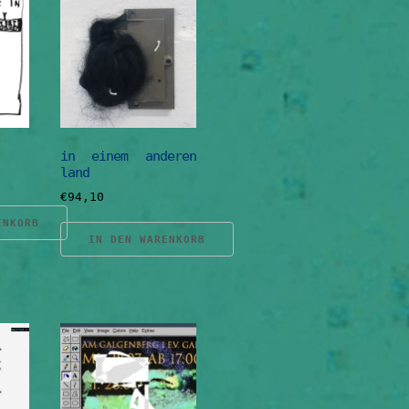
in einem anderen
land
€
94,10
ENKORB
IN DEN WARENKORB