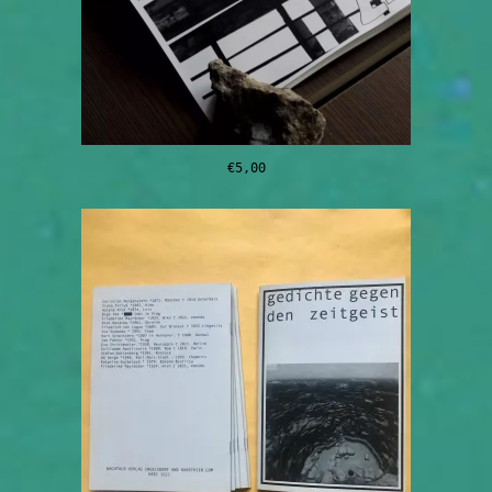
€
5,00