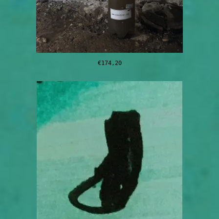
€
174,20