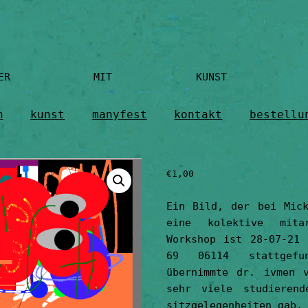
IER MIT KUNST ÜBERLEBEN
n
kunst
manyfest
kontakt
bestellu
€
1,00
Ein Bild, der bei Mick
eine kolektive mita
Workshop ist 28-07-21 
69 06114 stattgefu
übernimmte dr. ivmen 
sehr viele studierend
sitzgelegenheiten gab.