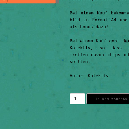
Bei einem Kauf bekomme
bild in Format A4 und
als bonus dazu!
Bei einem Kauf geht de
Kolektiv, so dass g
Treffen davon chips od
sollten.
Autor: Kolektiv
ein
IN DEN WARENKO
bild
von
Paint
worshop