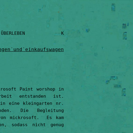
 KÜNSTLER U
ngen˙und˙einkaufswagen
rosoft Paint worshop in
rbeit entstanden ist.
in eine kleingarten nr.
nden. Die Begleitung
von mickrosoft. Es kam
en, sodass nicht genug