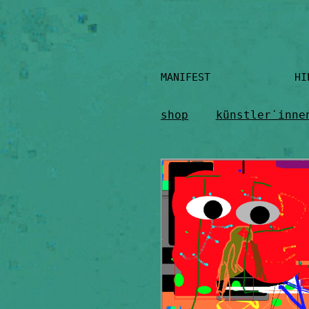
Skip
to
content
MANIFEST H
shop
künstler˙inne