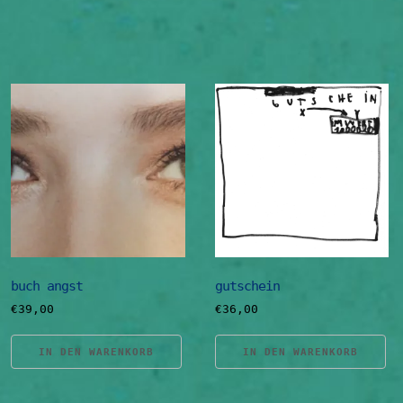
buch angst
gutschein
€
39,00
€
36,00
IN DEN WARENKORB
IN DEN WARENKORB