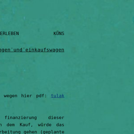
TLER UNTERSTÜ
ngen˙und˙einkaufswagen
n wegen hier pdf:
tulak
inanzierung dieser
ch dem Kauf, würde das
rbeitung gehen (geplante