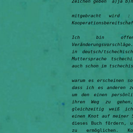
Zeichen geben a)ja b)
mitgebracht wird : 
Kooperationsbereitscha
Ich bin offe
Veränderungsvorschläg
in deutsch/tschechisc
Muttersprache tschech
auch schon im tschechi
warum es erscheinen so
dass ich es anderen z
um den einen persönli
ihren Weg zu gehen,
gleichzeitig weiß ic
einen Knot auf meiner
dieses Buch fördern, u
zu ermöglichen. Ko