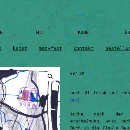
R MIT KUNST ÜBERLEBEN KÜNS
n
kunst
manyfest
kontakt
bestellu
€
97,00
buch 01 tulak auf de
buch
suche nach der f
erscheinung. erst na
Buch in die finale Bea