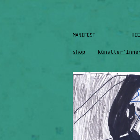
Skip
to
content
MANIFEST HIE
shop
künstler˙inne