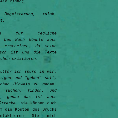
nein
c)ahoj
Begeisterung, tulak,
ft,
n für jegliche
e. Das Buch könnte auch
h erscheinen, da meine
isch ist und die Texte
schen existieren.
llte? ich spüre in mir,
eigen und “geben” soll,
chen Hinweis zu geben,
 suchen, finden. und
h, genau das ist auch
 Strecke.
sie können auch
m die Kosten des Drucks
ntaktieren Sie mich