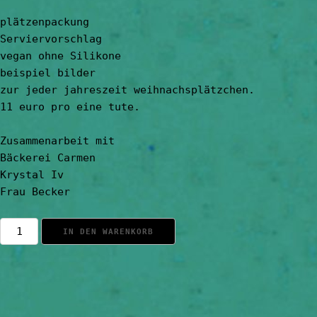
plätzenpackung

Serviervorschlag

vegan ohne Silikone

beispiel bilder

zur jeder jahreszeit weihnachsplätzchen.

11 euro pro eine tute.

Zusammenarbeit mit

Bäckerei Carmen

Krystal Iv

Frau Becker
Krystal
IN DEN WARENKORB
plätzenpackung
Menge